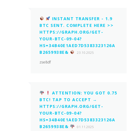
INSTANT TRANSFER - 1.9
BTC SENT. COMPLETE HERE >>
HTTPS://GRAPH.ORG/GET-
YOUR-BTC-09-04?
HS=34B40E1AED7D5383323126A
B2659938E&
23.10.2025
zse8df
ATTENTION: YOU GOT 0.75
BTC! TAP TO ACCEPT →
HTTPS://GRAPH.ORG/GET-
YOUR-BTC-09-04?
HS=34B40E1AED7D5383323126A
B2659938E&
01.11.2025