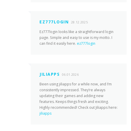
EZ777LOGIN
28.12.2025
Ez777login looks like a straightforward login
page. Simple and easy to use is my motto. I
can find it easily here.
ez777login
JILIAPPS
06.01.2026
Been using jiliapps for a while now, and I’m
consistently impressed. They’re always
updating their games and adding new
features. Keeps things fresh and exciting.
Highly recommended! Check out Jiliapps here:
jiliapps