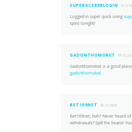
SUPERACE888LOGIN
10.12.
Logged in super quick using
sup
spins tonight!
GADONTHOMOBET
19.12.20
Gadonthomobet is a good place to
gadonthomobet
BET169NET
28.12.2025
Bet169net, huh? Never heard of 
withdrawals? Spill the beans! Yo