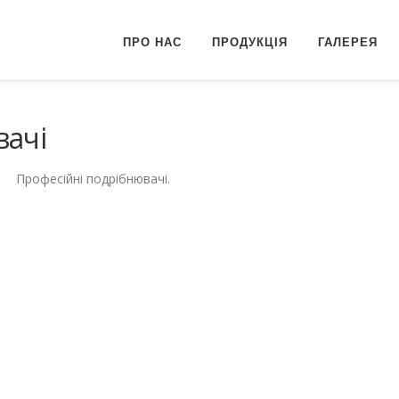
ПРО НАС
ПРОДУКЦІЯ
ГАЛЕРЕЯ
вачі
Професійні подрібнювачі.