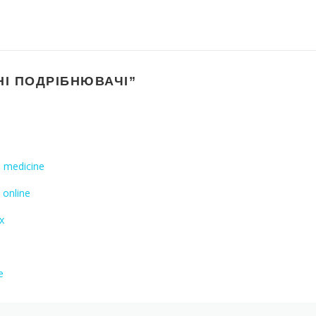
НІ ПОДРІБНЮВАЧІ
”
a medicine
 online
x
e