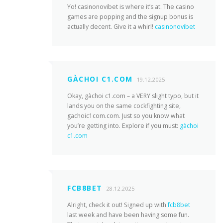
Yo! casinonovibet is where it’s at. The casino
games are popping and the signup bonus is
actually decent. Give it a whirl!
casinonovibet
GÀCHOI C1.COM
19.12.2025
Okay, gàchoi c1.com – a VERY slight typo, but it
lands you on the same cockfighting site,
gachoic1com.com. Just so you know what
you’re getting into. Explore if you must:
gàchoi
c1.com
FCB8BET
28.12.2025
Alright, check it out! Signed up with
fcb8bet
last week and have been having some fun.