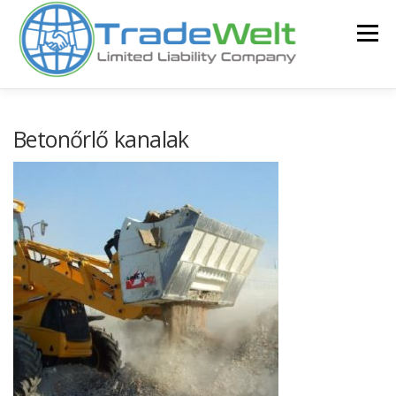
Tovább
a
Menü
tartalomhoz
BEMUTATKOZÁS
TERMÉKEK
FOTÓGALÉRIA
Betonőrlő kanalak
HÍREK
KAPCSOLATOKAT