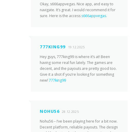
Okay, s666appvegas. Nice app, and easy to
navigate. It’s great. I would recommend it for
sure. Here is the access
s666appvegas
.
777KING99
19.12.2025
Hey guys, 777king99 is where it’s at! Been
having some real fun lately. The games are
decent, and the payouts are pretty good too.
Give it a shot if you’re looking for something
new!
777king99
NOHU56
28.12.2025
Nohu56 – I’ve been playing here for a bit now.
Decent platform, reliable payouts. The design