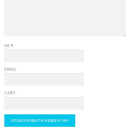
ІМ'Я
EMAIL
САЙТ