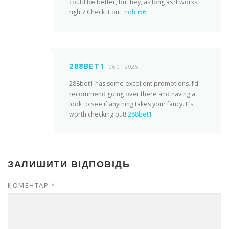
could be better, but hey, as long as it works,
right? Check it out.
nohu56
288BET1
06.01.2026
288bet1 has some excellent promotions. I’d
recommend going over there and having a
look to see if anything takes your fancy. It’s
worth checking out!
288bet1
ЗАЛИШИТИ ВІДПОВІДЬ
КОМЕНТАР
*