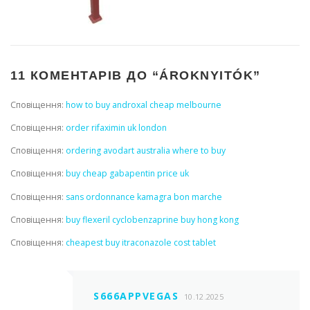
11 КОМЕНТАРІВ ДО “
ÁROKNYITÓK
”
Сповіщення:
how to buy androxal cheap melbourne
Сповіщення:
order rifaximin uk london
Сповіщення:
ordering avodart australia where to buy
Сповіщення:
buy cheap gabapentin price uk
Сповіщення:
sans ordonnance kamagra bon marche
Сповіщення:
buy flexeril cyclobenzaprine buy hong kong
Сповіщення:
cheapest buy itraconazole cost tablet
S666APPVEGAS
10.12.2025